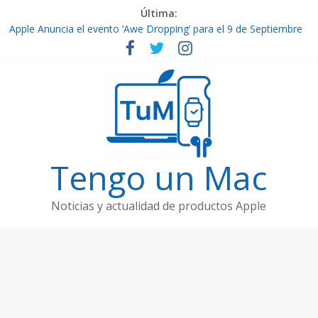
Última:
Apple Anuncia el evento ‘Awe Dropping’ para el 9 de Septiembre
de 2025
Por fin ya están aquí los nuevos iPhone 17
Contenido de Apple TV+: Temporada 5 de ‘Slow Horses’ y
Nuevos Estrenos en Septiembre
El Ultra-Delgado iPhone 17 Air
Filtraciones de Hardware Futuro: Vision Pro 2, AirPods Pro 3 y
Apple Watch Ultra 3
Tengo un Mac
Noticias y actualidad de productos Apple