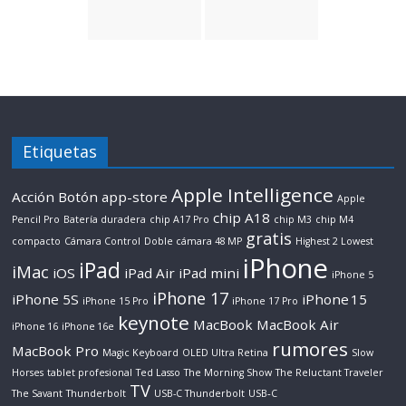
Etiquetas
Apple Intelligence
Acción Botón
app-store
Apple
chip A18
Pencil Pro
Batería duradera
chip A17 Pro
chip M3
chip M4
gratis
compacto
Cámara Control
Doble cámara 48 MP
Highest 2 Lowest
iPhone
iPad
iMac
iOS
iPad Air
iPad mini
iPhone 5
iPhone 17
iPhone 5S
iPhone 15
iPhone 15 Pro
iPhone 17 Pro
keynote
MacBook
MacBook Air
iPhone 16
iPhone 16e
rumores
MacBook Pro
Magic Keyboard
OLED Ultra Retina
Slow
Horses
tablet profesional
Ted Lasso
The Morning Show
The Reluctant Traveler
TV
The Savant
Thunderbolt
USB-C Thunderbolt
USB‑C