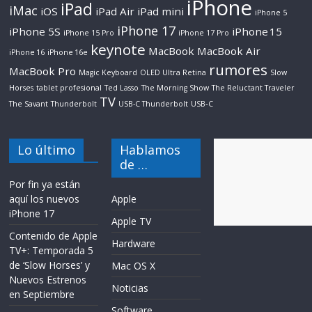
iPhone
iPad
iMac
iOS
iPad Air
iPad mini
iPhone 5
iPhone 17
iPhone 5S
iPhone 15
iPhone 15 Pro
iPhone 17 Pro
keynote
MacBook
MacBook Air
iPhone 16
iPhone 16e
rumores
MacBook Pro
Magic Keyboard
OLED Ultra Retina
Slow
Horses
tablet profesional
Ted Lasso
The Morning Show
The Reluctant Traveler
TV
The Savant
Thunderbolt
USB-C Thunderbolt
USB‑C
Lo último
Hablamos
de …
Por fin ya están
aquí los nuevos
Apple
iPhone 17
Apple TV
Contenido de Apple
Hardware
TV+: Temporada 5
de ‘Slow Horses’ y
Mac OS X
Nuevos Estrenos
Noticias
en Septiembre
Software