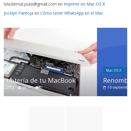
lola.bernal.ysasi@gmail.com
en
Imprimir en Mac OS X
Jocelyn Pantoja
en
Cómo tener WhatsApp en el Mac
Mac OS X
Trucos
Book
Renombrar archivos en Mac O
10 septiembre, 2012
Jaime
10