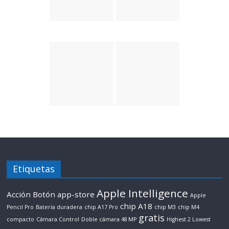
Etiquetas
Apple Intelligence
Acción Botón
app-store
Apple
chip A18
Pencil Pro
Batería duradera
chip A17 Pro
chip M3
chip M4
gratis
compacto
Cámara Control
Doble cámara 48 MP
Highest 2 Lowest