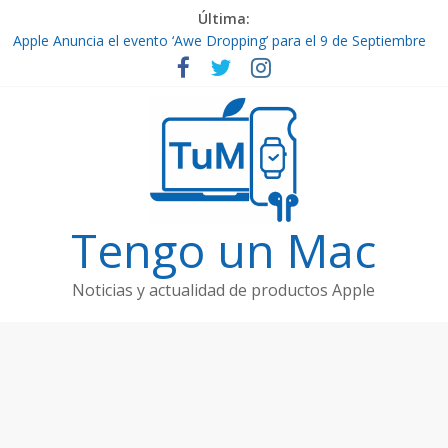
Última:
Apple Anuncia el evento ‘Awe Dropping’ para el 9 de Septiembre
de 2025
Por fin ya están aquí los nuevos iPhone 17
Contenido de Apple TV+: Temporada 5 de ‘Slow Horses’ y
Nuevos Estrenos en Septiembre
El Ultra-Delgado iPhone 17 Air
Filtraciones de Hardware Futuro: Vision Pro 2, AirPods Pro 3 y
Apple Watch Ultra 3
Tengo un Mac
Noticias y actualidad de productos Apple