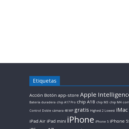
Etiquetas
Apple Intelligenc
Acción Botón
app-store
chip A18
Batería duradera
chip A17 Pro
chip M3
chip M4
com
gratis
iMac
Control
Doble cámara 48 MP
Highest 2 Lowest
iPhone
iPad Air
iPad mini
iPhone 5
iPhone 5