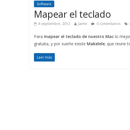
Software
Mapear el teclado
8 septiembre, 2012
Jaime
0 comentarios
Para
mapear el teclado de nuestro Mac
lo mejor
gratuita, y por suerte existe
Makelele
, que reune t
Leer más