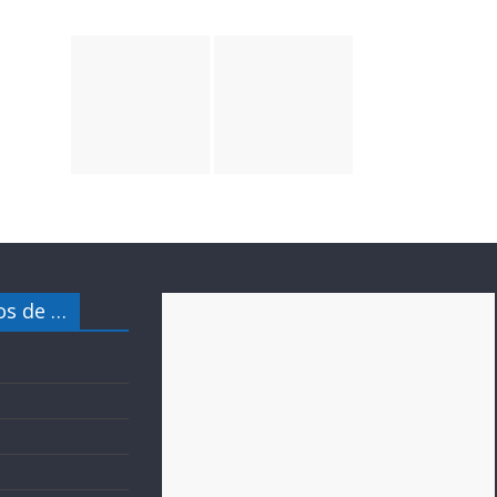
s de …