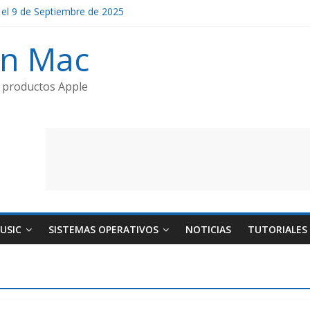
 el 9 de Septiembre de 2025
low Horses’ y Nuevos Estrenos en Septiembre
un Mac
2, AirPods Pro 3 y Apple Watch Ultra 3
e productos Apple
USIC
SISTEMAS OPERATIVOS
NOTICIAS
TUTORIALES