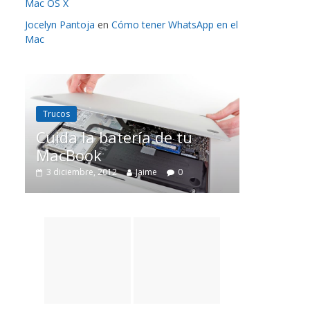
Mac OS X
Jocelyn Pantoja
en
Cómo tener WhatsApp en el
Mac
Trucos
Mac OS X
Tru
Cuida la batería de tu
Renombrar
MacBook
OS X
3 diciembre, 2012
Jaime
0
10 septiembre, 