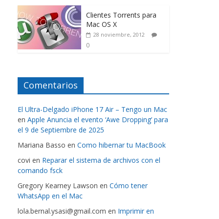
Clientes Torrents para
Mac OS X
28 noviembre, 2012
0
Comentarios
El Ultra-Delgado iPhone 17 Air – Tengo un Mac
en
Apple Anuncia el evento ‘Awe Dropping’ para
el 9 de Septiembre de 2025
Mariana Basso
en
Como hibernar tu MacBook
covi
en
Reparar el sistema de archivos con el
comando fsck
Gregory Kearney Lawson
en
Cómo tener
WhatsApp en el Mac
lola.bernal.ysasi@gmail.com
en
Imprimir en