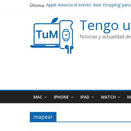
Última:
Apple Anuncia el evento ‘Awe Dropping’ para
Por fin ya están aquí los nuevos iPhone 17
Contenido de Apple TV+: Temporada 5 de ‘S
Tengo 
El Ultra-Delgado iPhone 17 Air
Filtraciones de Hardware Futuro: Vision Pro 
Noticias y actualidad d
MAC
IPHONE
IPAD
WATCH
M
mapear