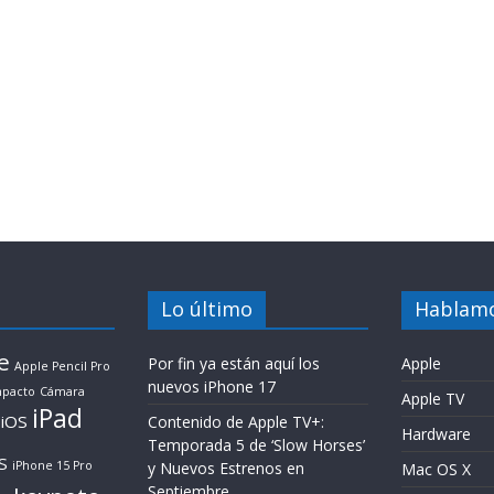
Lo último
Hablamo
e
Por fin ya están aquí los
Apple
Apple Pencil Pro
nuevos iPhone 17
pacto
Cámara
Apple TV
iPad
iOS
Contenido de Apple TV+:
Hardware
Temporada 5 de ‘Slow Horses’
S
iPhone 15 Pro
y Nuevos Estrenos en
Mac OS X
Septiembre