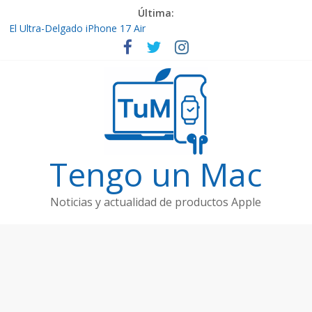
Última:
El Ultra-Delgado iPhone 17 Air
Filtraciones de Hardware Futuro: Vision Pro 2, AirPods Pro 3 y
Apple Watch Ultra 3
Apple Anuncia el evento ‘Awe Dropping’ para el 9 de Septiembre
de 2025
Por fin ya están aquí los nuevos iPhone 17
Contenido de Apple TV+: Temporada 5 de ‘Slow Horses’ y
Nuevos Estrenos en Septiembre
Tengo un Mac
Noticias y actualidad de productos Apple