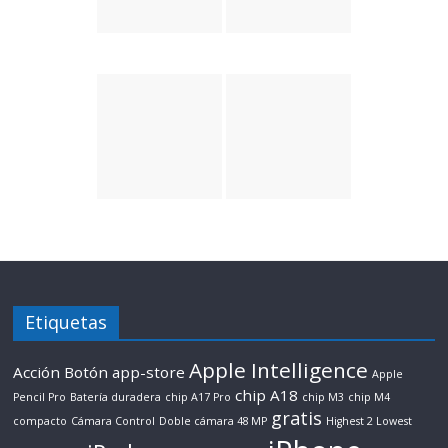
Etiquetas
Apple Intelligence
Acción Botón
app-store
Apple
chip A18
Pencil Pro
Batería duradera
chip A17 Pro
chip M3
chip M4
gratis
compacto
Cámara Control
Doble cámara 48 MP
Highest 2 Lowest