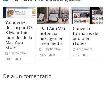
Ya puedes
descargar OS
iPad Air (M3):
Convertir
X Mountain
potencia
formatos de
Lion desde la
next-gen en
audio en
Mac App
línea media
iTunes
Store!
3 septiembre,
4 diciembre,
1 septiembre,
2025
0
2012
5
2012
3
Deja un comentario