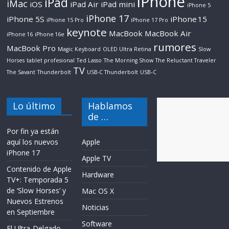
iPhone
iPad
iMac
iOS
iPad Air
iPad mini
iPhone 5
iPhone 17
iPhone 5S
iPhone 15
iPhone 15 Pro
iPhone 17 Pro
keynote
MacBook
MacBook Air
iPhone 16
iPhone 16e
rumores
MacBook Pro
Magic Keyboard
OLED Ultra Retina
Slow
Horses
tablet profesional
Ted Lasso
The Morning Show
The Reluctant Traveler
TV
The Savant
Thunderbolt
USB-C Thunderbolt
USB‑C
Lo último
Hablamos
de …
Por fin ya están
aquí los nuevos
Apple
iPhone 17
Apple TV
Contenido de Apple
Hardware
TV+: Temporada 5
de ‘Slow Horses’ y
Mac OS X
Nuevos Estrenos
Noticias
en Septiembre
Software
El Ultra-Delgado