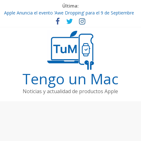
Última:
Apple Anuncia el evento ‘Awe Dropping’ para el 9 de Septiembre
de 2025
Por fin ya están aquí los nuevos iPhone 17
Contenido de Apple TV+: Temporada 5 de ‘Slow Horses’ y
Nuevos Estrenos en Septiembre
El Ultra-Delgado iPhone 17 Air
Filtraciones de Hardware Futuro: Vision Pro 2, AirPods Pro 3 y
Apple Watch Ultra 3
Tengo un Mac
Noticias y actualidad de productos Apple