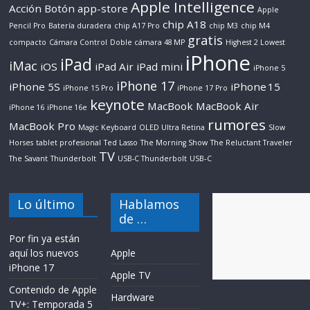
Apple Intelligence
Acción Botón
app-store
Apple
chip A18
Pencil Pro
Batería duradera
chip A17 Pro
chip M3
chip M4
gratis
compacto
Cámara Control
Doble cámara 48 MP
Highest 2 Lowest
iPhone
iPad
iMac
iOS
iPad Air
iPad mini
iPhone 5
iPhone 17
iPhone 5S
iPhone 15
iPhone 15 Pro
iPhone 17 Pro
keynote
MacBook
MacBook Air
iPhone 16
iPhone 16e
rumores
MacBook Pro
Magic Keyboard
OLED Ultra Retina
Slow
Horses
tablet profesional
Ted Lasso
The Morning Show
The Reluctant Traveler
TV
The Savant
Thunderbolt
USB-C Thunderbolt
USB‑C
Lo último
Hablamos
de …
Por fin ya están
aquí los nuevos
Apple
iPhone 17
Apple TV
Contenido de Apple
Hardware
TV+: Temporada 5