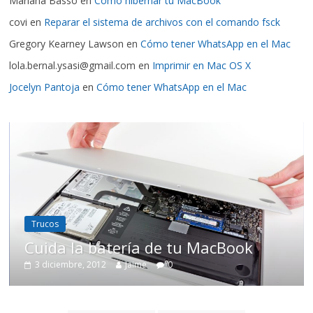
Mariana Basso
en
Como hibernar tu MacBook
covi
en
Reparar el sistema de archivos con el comando fsck
Gregory Kearney Lawson
en
Cómo tener WhatsApp en el Mac
lola.bernal.ysasi@gmail.com
en
Imprimir en Mac OS X
Jocelyn Pantoja
en
Cómo tener WhatsApp en el Mac
Mac OS X
Trucos
batería de tu MacBook
Renombrar a
012
Jaime
0
10 septiembre, 201