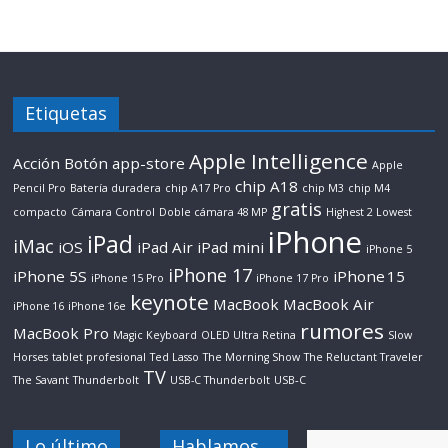
Etiquetas
Apple Intelligence
Acción Botón
app-store
Apple
chip A18
Pencil Pro
Batería duradera
chip A17 Pro
chip M3
chip M4
gratis
compacto
Cámara Control
Doble cámara 48 MP
Highest 2 Lowest
iPhone
iPad
iMac
iOS
iPad Air
iPad mini
iPhone 5
iPhone 17
iPhone 5S
iPhone 15
iPhone 15 Pro
iPhone 17 Pro
keynote
MacBook
MacBook Air
iPhone 16
iPhone 16e
rumores
MacBook Pro
Magic Keyboard
OLED Ultra Retina
Slow
Horses
tablet profesional
Ted Lasso
The Morning Show
The Reluctant Traveler
TV
The Savant
Thunderbolt
USB-C Thunderbolt
USB‑C
Lo último
Hablamos