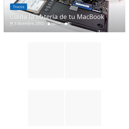
Mac OS X
Trucos
ería de tu MacBook
Renombrar arc
Jaime
0
10 septiembre, 2012