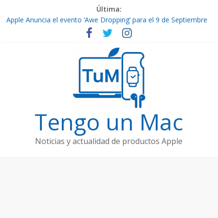
Última:
Apple Anuncia el evento ‘Awe Dropping’ para el 9 de Septiembre
de 2025
Por fin ya están aquí los nuevos iPhone 17
Contenido de Apple TV+: Temporada 5 de ‘Slow Horses’ y
Nuevos Estrenos en Septiembre
El Ultra-Delgado iPhone 17 Air
Filtraciones de Hardware Futuro: Vision Pro 2, AirPods Pro 3 y
Apple Watch Ultra 3
Tengo un Mac
Noticias y actualidad de productos Apple