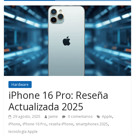
Hardware
iPhone 16 Pro: Reseña
Actualizada 2025
,
29 agosto, 2025
Jaime
0 comentarios
Apple
,
,
,
,
iPhone
iPhone 16 Pro
reseña iPhone
smartphones 2025
tecnología Apple